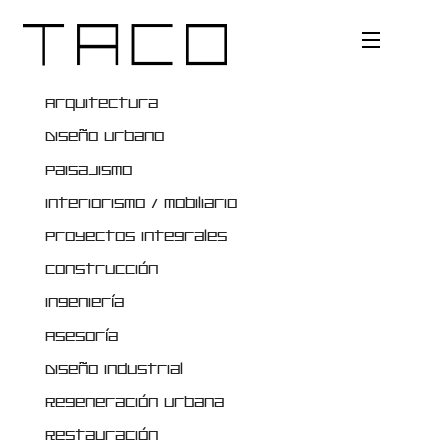
Bio
Arquitectura
Diseño Urbano
Areas
Paisajismo
Alcances
Interiorismo / Mobiliario
Tipos
Proyectos Integrales
Contacto
Construcción
Ingeniería
Asesoría
Diseño Industrial
Regeneración Urbana
Restauración