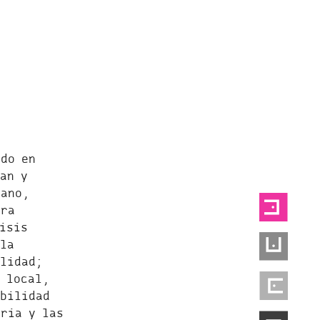
ido en
an y
bano,
era
isis
la
alidad;
 local,
ibilidad
ria y las