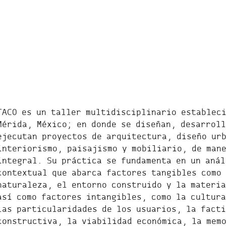
TACO es un taller multidisciplinario establec
Mérida, México; en donde se diseñan, desarroll
ejecutan proyectos de arquitectura, diseño ur
interiorismo, paisajismo y mobiliario, de man
integral. Su práctica se fundamenta en un anál
contextual que abarca factores tangibles como 
naturaleza, el entorno construido y la materi
así como factores intangibles, como la cultura
las particularidades de los usuarios, la fact
constructiva, la viabilidad económica, la memo