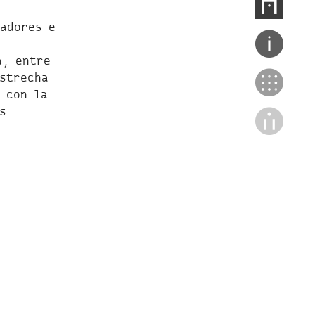
adores e
a, entre
strecha
 con la
s