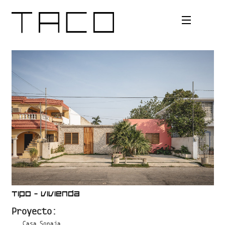
Bio
Areas
Alcances
Tipos
Contacto
Tipo
-
Vivienda
Proyecto:
Casa Sonaja