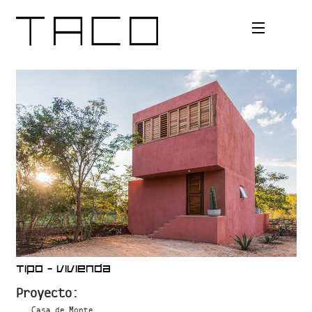
Bio
Areas
Alcances
Tipos
Contacto
Tipo
-
Vivienda
Proyecto:
Casa de Monte